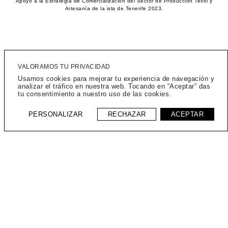
Apoyo a la Estrategia de Comercialización del Sector de Producción Textil y
Artesanía de la isla de Tenerife 2023.
VALORAMOS TU PRIVACIDAD
Programa Kit Digital cofinanciado por los fondos Next Generation (EU) del
Usamos cookies para mejorar tu experiencia de navegación y
Mecanismo de Recuperación y Resiliencia
analizar el tráfico en nuestra web. Tocando en “Aceptar” das
tu consentimiento a nuestro uso de las cookies.
PERSONALIZAR
RECHAZAR
ACEPTAR
Subvenciones destinadas a mantener, reactivar e impulsar la actividad
artesanal en Canarias – 2023
NEWSLETTER – tu dirección de email >