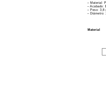
– Material: 
– Acabado: B
– Peso: 3,8 
– Diámetro:
Material
An
Ma
Ar
ca