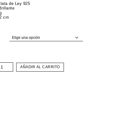
Plata de Ley 925
rillante
g
 2 cm
alema
AÑADIR AL CARRITO
rte
gollas
ntidad