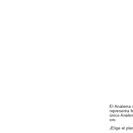
El Analema s
representa f
único Anale
oro.
¡Elige el pl