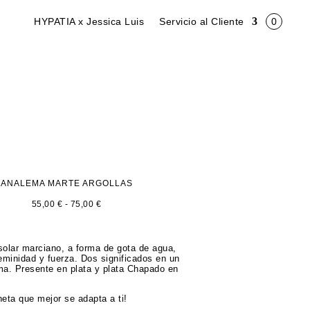
HYPATIA x Jessica Luis
Servicio al Cliente
ANALEMA MARTE ARGOLLAS
Rango
55,00
€
-
75,00
€
de
precios:
desde
55,00 €
olar marciano, a forma de gota de agua,
hasta
eminidad y fuerza. Dos significados en un
75,00 €
ma. Presente en plata y plata Chapado en
aneta que mejor se adapta a ti!